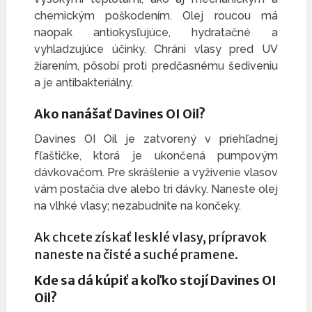
chemickým poškodením. Olej roucou má
naopak antiokysľujúce, hydratačné a
vyhladzujúce účinky. Chráni vlasy pred UV
žiarením, pôsobí proti predčasnému šediveniu
a je antibakteriálny.
Ako nanášať Davines OI Oil?
Davines OI Oil je zatvorený v priehľadnej
fľaštičke, ktorá je ukončená pumpovým
dávkovačom. Pre skrášlenie a vyživenie vlasov
vám postačia dve alebo tri dávky. Naneste olej
na vlhké vlasy; nezabudnite na končeky.
Ak chcete získať lesklé vlasy, prípravok
naneste na čisté a suché pramene.
Kde sa dá kúpiť a koľko stojí Davines OI
Oil?