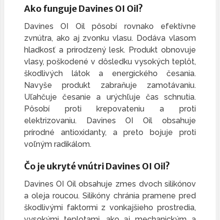
Ako funguje Davines OI Oil?
Davines OI Oil pôsobí rovnako efektívne
zvnútra, ako aj zvonku vlasu. Dodáva vlasom
hladkosť a prirodzený lesk. Produkt obnovuje
vlasy, poškodené v dôsledku vysokých teplôt,
škodlivých látok a energického česania.
Navyše produkt zabraňuje zamotávaniu.
Uľahčuje česanie a urýchľuje čas schnutia.
Pôsobí proti krepovateniu a proti
elektrizovaniu. Davines OI Oil obsahuje
prírodné antioxidanty, a preto bojuje proti
voľným radikálom.
Čo je ukryté vnútri Davines OI Oil?
Davines OI Oil obsahuje zmes dvoch silikónov
a oleja roucou. Silikóny chránia pramene pred
škodlivými faktormi z vonkajšieho prostredia,
vysokými teplotami, ako aj mechanickým a