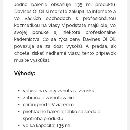
Jedno balenie obsahuje 135 ml produktu.
Davines OI Oil si môžete zakúpiť na internete a
vo väčších obchodoch s profesionálnou
kozmetikou na vlasy. V podstate majú olej vo
svojej ponuke aj niektoré profesionálne
kaderníctva. Čo sa týka ceny Davines OI Oil,
považuje sa za dosť vysokú. A predsa, ak
chcete získať nádherné vlasy, tento prípravok
musíte vyskúšať.
Výhody:
vplýva na vlasy zvnútra a zvonku
zabraňuje zamotávaniu
chráni pred UV žiarením
priehľadné balenie; ľahko sa sleduje
spotreba produktu
veľká kapacita; 135 ml